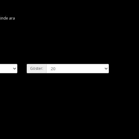
içinde ara
Göster: