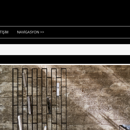
ETİŞİM
NAVİGASYON >>