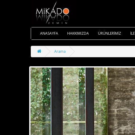
ANASAYFA
HAKKIMIZDA
ÜRÜNLERİMİZ
İL
Arama