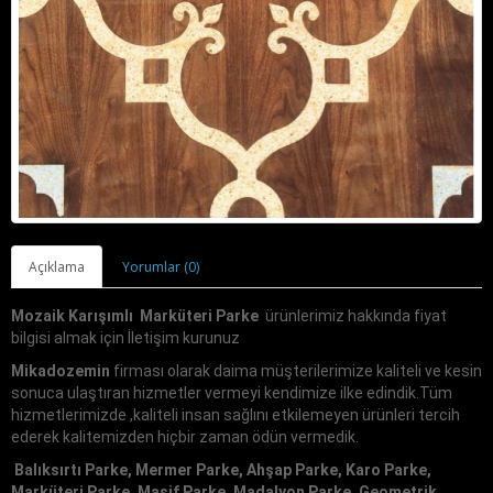
Açıklama
Yorumlar (0)
Mozaik Karışımlı Marküteri Parke
ürünlerimiz hakkında fiyat
bilgisi almak için İletişim kurunuz
Mikadozemin
firması olarak daima müşterilerimize kaliteli ve kesin
sonuca ulaştıran hizmetler vermeyi kendimize ilke edindik.Tüm
hizmetlerimizde ,kaliteli insan sağlını etkilemeyen ürünleri tercih
ederek kalitemizden hiçbir zaman ödün vermedik.
Balıksırtı Parke, Mermer Parke, Ahşap Parke, Karo Parke,
Marküteri Parke, Masif Parke, Madalyon Parke, Geometrik