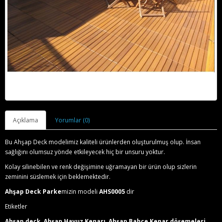
Açıklama
Yorumlar (0)
Bu Ahşap Deck modelimiz kaliteli ürünlerden oluşturulmuş olup. İnsan
sağlığını olumsuz yönde etkileyecek hiç bir unsuru yoktur.
Kolay silinebilen ve renk değişimine uğramayan bir ürün olup sizlerin
zeminini süslemek için beklemektedir.
Ahşap Deck Parke
mizin modeli
AHS0005
dir
Etiketler
Ahşap deck, Ahşap Havuz Kenarı, Ahşap Bahçe Kenar döşemeleri,