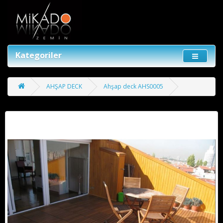
Kategoriler
AHŞAP DECK
Ahşap deck AHS0005