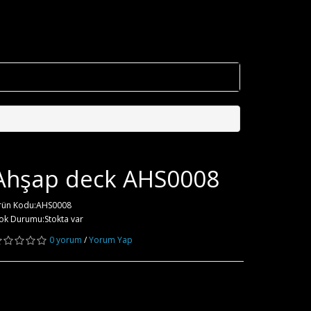
Ahşap deck AHS0008
rün Kodu:AHS0008
ok Durumu:Stokta var
0 yorum
/
Yorum Yap