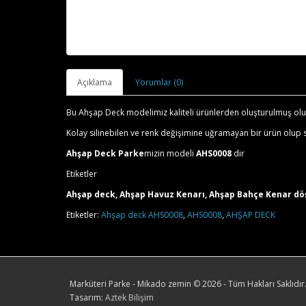
Açıklama
Yorumlar (0)
Bu Ahşap Deck modelimiz kaliteli ürünlerden oluşturulmuş olup
Kolay silinebilen ve renk değişimine uğramayan bir ürün olup s
Ahşap Deck Parke
mizin modeli
AHS0008
dir
Etiketler
Ahşap deck, Ahşap Havuz Kenarı, Ahşap Bahçe Kenar dö
Etiketler:
Ahşap deck AHS0008
,
AHS0008
,
AHŞAP DECK
Marküteri Parke - Mikado zemin
©
2026 - Tüm Hakları Saklıdır
Tasarım:
Aztek Bilişim