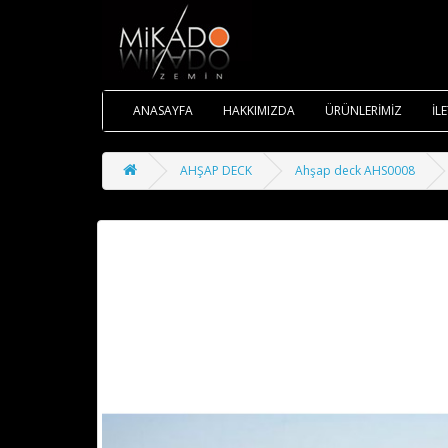
ANASAYFA
HAKKIMIZDA
ÜRÜNLERİMİZ
İL
AHŞAP DECK
Ahşap deck AHS0008