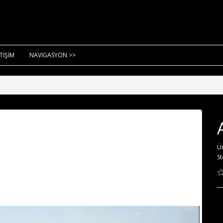
ETİŞİM
NAVİGASYON >>
Ü
St