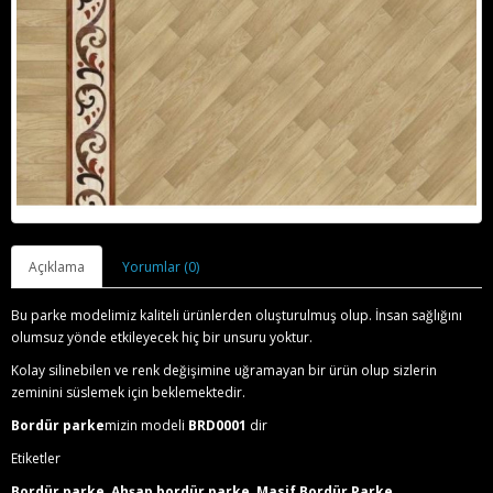
Açıklama
Yorumlar (0)
Bu parke modelimiz kaliteli ürünlerden oluşturulmuş olup. İnsan sağlığını
olumsuz yönde etkileyecek hiç bir unsuru yoktur.
Kolay silinebilen ve renk değişimine uğramayan bir ürün olup sizlerin
zeminini süslemek için beklemektedir.
Bordür parke
mizin modeli
BRD0001
dir
Etiketler
Bordür parke
,
Ahşap bordür parke
,
Masif Bordür Parke
,