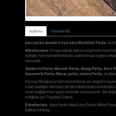
Açıklama
Yorumlar (0)
karo parke desenli ortası kare Marküteri Parke
ürünl
Mikadozemin
firması olarak daima müşterilerimize kali
edindik.Tüm hizmetlerimizde ,kaliteli insan sağlını etk
vermedik.
Balıksırtı Parke, Mermer Parke, Ahşap Parke, Karo P
Geometrik Parke, Macar parke, lamine Parke,
ve diğe
Vermiş Olduğumuz tüm hizmetlerde siz değerli müşteriler
insan sağlığını olumsuz yönde etkilemeyen ürünlerden ol
insan sağlığını her şeyin üstünde tutmamızdır. Siz değe
ettiğiniz için Teşekkür Ederiz.
Etiketlerimiz:
Karo Parke, Marküteri Parke, Masif Park
Balıksırtı Parke,