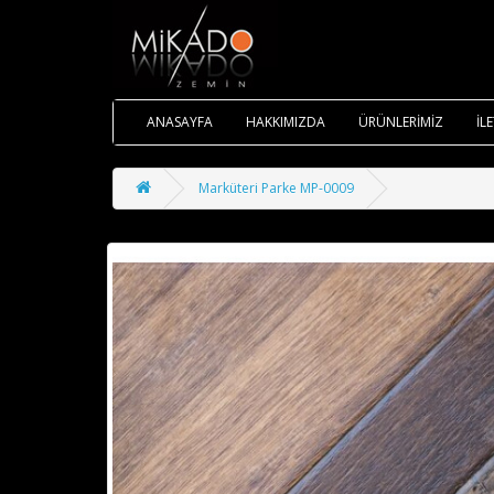
ANASAYFA
HAKKIMIZDA
ÜRÜNLERİMİZ
İL
Marküteri Parke MP-0009