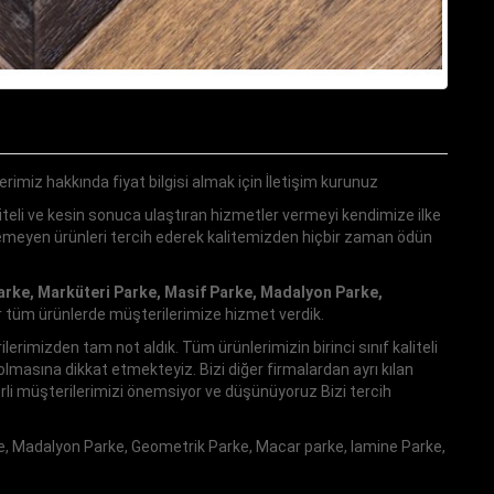
erimiz hakkında fiyat bilgisi almak için İletişim kurunuz
teli ve kesin sonuca ulaştıran hizmetler vermeyi kendimize ilke
ilemeyen ürünleri tercih ederek kalitemizden hiçbir zaman ödün
arke, Marküteri Parke, Masif Parke, Madalyon Parke,
r tüm ürünlerde müşterilerimize hizmet verdik.
imizden tam not aldık. Tüm ürünlerimizin birinci sınıf kaliteli
masına dikkat etmekteyiz. Bizi diğer firmalardan ayrı kılan
rli müşterilerimizi önemsiyor ve düşünüyoruz Bizi tercih
e, Madalyon Parke, Geometrik Parke, Macar parke, lamine Parke,