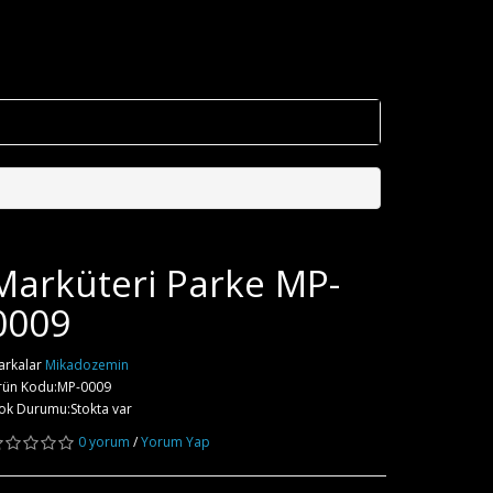
Marküteri Parke MP-
0009
arkalar
Mikadozemin
rün Kodu:MP-0009
ok Durumu:Stokta var
0 yorum
/
Yorum Yap