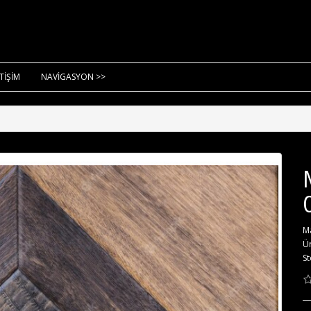
ETİŞİM
NAVİGASYON >>
M
Ü
St