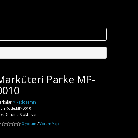
Marküteri Parke MP-
0010
arkalar
Mikadozemin
rün Kodu:MP-0010
ok Durumu:Stokta var
0 yorum
/
Yorum Yap