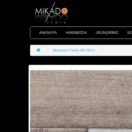
ANASAYFA
HAKKIMIZDA
ÜRÜNLERİMİZ
İL
Marküteri Parke MP-0010