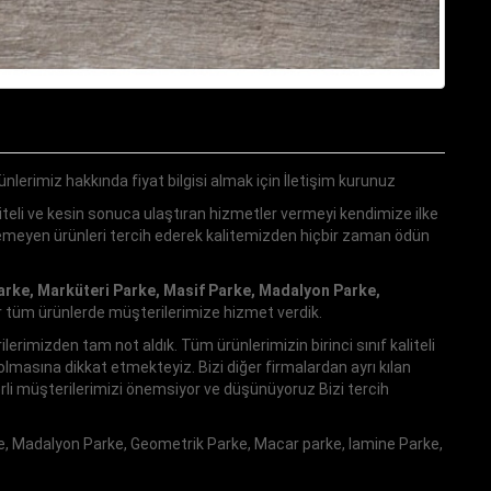
ünlerimiz hakkında fiyat bilgisi almak için İletişim kurunuz
teli ve kesin sonuca ulaştıran hizmetler vermeyi kendimize ilke
ilemeyen ürünleri tercih ederek kalitemizden hiçbir zaman ödün
arke, Marküteri Parke, Masif Parke, Madalyon Parke,
r tüm ürünlerde müşterilerimize hizmet verdik.
imizden tam not aldık. Tüm ürünlerimizin birinci sınıf kaliteli
masına dikkat etmekteyiz. Bizi diğer firmalardan ayrı kılan
rli müşterilerimizi önemsiyor ve düşünüyoruz Bizi tercih
e, Madalyon Parke, Geometrik Parke, Macar parke, lamine Parke,