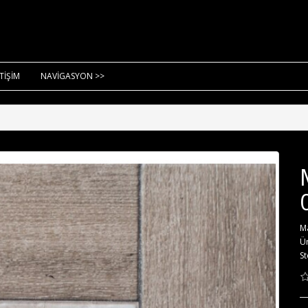
ETİŞİM
NAVİGASYON >>
M
Ü
St