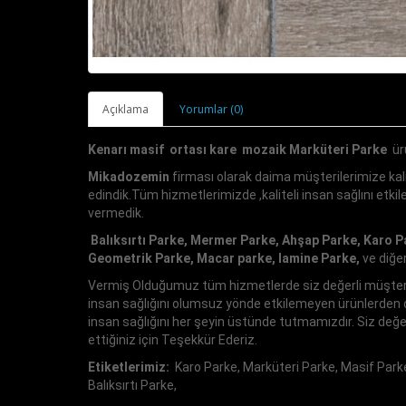
Açıklama
Yorumlar (0)
Kenarı masif ortası kare mozaik Marküteri Parke
ür
Mikadozemin
firması olarak daima müşterilerimize kali
edindik.Tüm hizmetlerimizde ,kaliteli insan sağlını etk
vermedik.
Balıksırtı Parke, Mermer Parke, Ahşap Parke, Karo P
Geometrik Parke, Macar parke, lamine Parke,
ve diğe
Vermiş Olduğumuz tüm hizmetlerde siz değerli müşteriler
insan sağlığını olumsuz yönde etkilemeyen ürünlerden ol
insan sağlığını her şeyin üstünde tutmamızdır. Siz değe
ettiğiniz için Teşekkür Ederiz.
Etiketlerimiz:
Karo Parke, Marküteri Parke, Masif Park
Balıksırtı Parke,