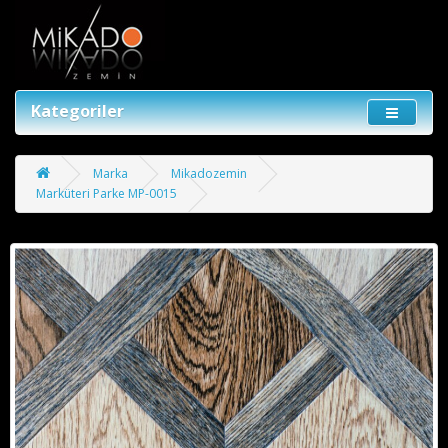
Kategoriler
Marka
Mikadozemin
Marküteri Parke MP-0015