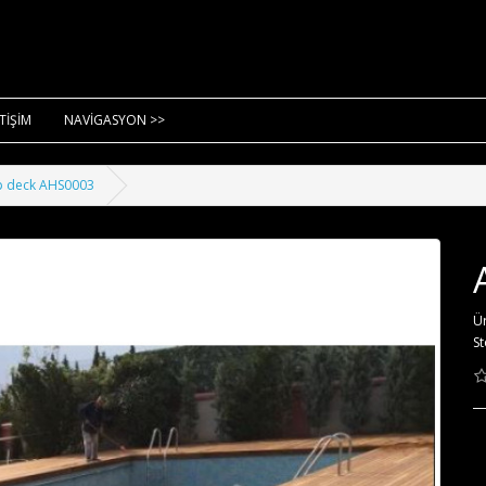
ETİŞİM
NAVİGASYON >>
p deck AHS0003
Ü
St