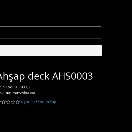
Ahşap deck AHS0003
rün Kodu:AHS0003
ok Durumu:Stokta var
0 yorum
/
Yorum Yap