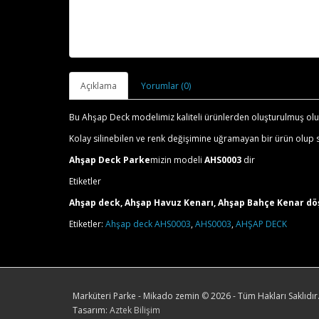
Açıklama
Yorumlar (0)
Bu Ahşap Deck modelimiz kaliteli ürünlerden oluşturulmuş olup
Kolay silinebilen ve renk değişimine uğramayan bir ürün olup s
Ahşap Deck Parke
mizin modeli
AHS0003
dir
Etiketler
Ahşap deck, Ahşap Havuz Kenarı, Ahşap Bahçe Kenar dö
Etiketler:
Ahşap deck AHS0003
,
AHS0003
,
AHŞAP DECK
Marküteri Parke - Mikado zemin
©
2026 - Tüm Hakları Saklıdır
Tasarım:
Aztek Bilişim