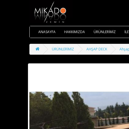
ANASAYFA
HAKKIMIZDA
ÜRÜNLERİMİZ
İL
ÜRÜNLERİMİZ
AHŞAP DECK
Ahşa