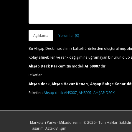
Açıklama
Yorumlar (0)
Bu Ahşap Deck modelimiz kaliteli ürünlerden oluşturulmuş olup
Kolay silinebilen ve renk değişimine uğramayan bir ürün olup s
Ahşap Deck Parke
mizin modeli
AHS0007
dir
Etiketler
Ahşap deck, Ahşap Havuz Kenarı, Ahşap Bahçe Kenar dö
Etiketler:
Ahşap deck AHS007
,
AHS007
,
AHŞAP DECK
Marküteri Parke - Mikado zemin
©
2026 - Tüm Hakları Saklıdır
Tasarım:
Aztek Bilişim