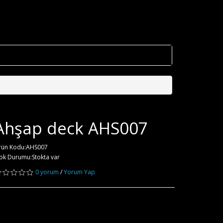
Ahşap deck AHS007
rün Kodu:AHS007
ok Durumu:Stokta var
0 yorum
/
Yorum Yap