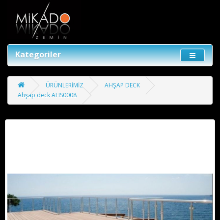
Kategoriler
ÜRÜNLERİMİZ
AHŞAP DECK
Ahşap deck AHS0008