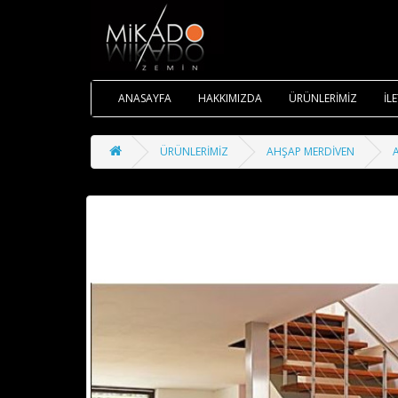
ANASAYFA
HAKKIMIZDA
ÜRÜNLERİMİZ
İL
ÜRÜNLERİMİZ
AHŞAP MERDİVEN