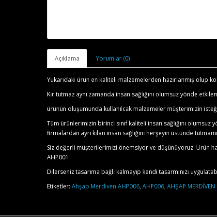
Açıklama
Yorumlar (0)
Yukarıdaki ürün en kaliteli malzemelerden hazırlanmış olup kol
Kir tutmaz aynı zamanda insan sağlığını olumsuz yönde etkil
ürünün oluşumunda kullanılcak malzemeler müşterimizin isteği 
Tüm ürünlerimizin birinci sınıf kaliteli insan sağlığını olumsu
firmalardan ayrı kılan insan sağlığını herşeyin üstünde tutmamı
Siz değerli müşterilerimizi önemsiyor ve düşünüyoruz. Ürün hak
AHP001
Dilerseniz tasarıma bağlı kalmayıp kendi tasarmınızı uygulatabil
Etiketler:
Ahşap Merdiven AHP006
,
AHP006
,
AHŞAP MERDİVEN