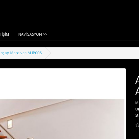
ETİŞİM
NAVİGASYON >>
Ahşap Merdiven AHP006
M
Ü
St