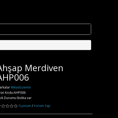
Ahşap Merdiven
AHP006
arkalar
Mikadozemin
rün Kodu:AHP006
ok Durumu:Stokta var
0 yorum
/
Yorum Yap