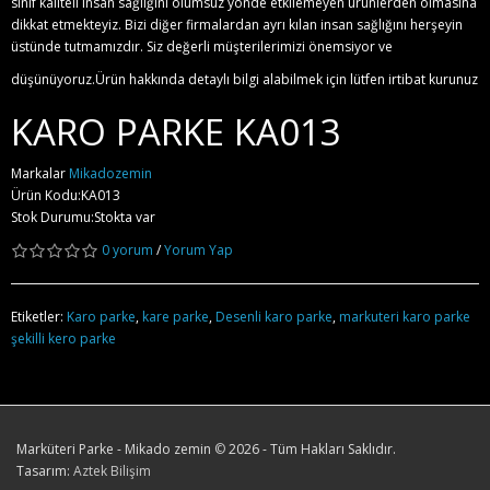
sınıf kaliteli insan sağlığını olumsuz yönde etkilemeyen ürünlerden olmasına
dikkat etmekteyiz. Bizi diğer firmalardan ayrı kılan insan sağlığını herşeyin
üstünde tutmamızdır. Siz değerli müşterilerimizi önemsiyor ve
düşünüyoruz.Ürün hakkında detaylı bilgi alabilmek için lütfen irtibat kurunuz
KARO PARKE KA013
Markalar
Mikadozemin
Ürün Kodu:KA013
Stok Durumu:Stokta var
0 yorum
/
Yorum Yap
Etiketler:
Karo parke
,
kare parke
,
Desenli karo parke
,
markuteri karo parke
şekilli kero parke
Marküteri Parke - Mikado zemin
©
2026 - Tüm Hakları Saklıdır.
Tasarım:
Aztek Bilişim