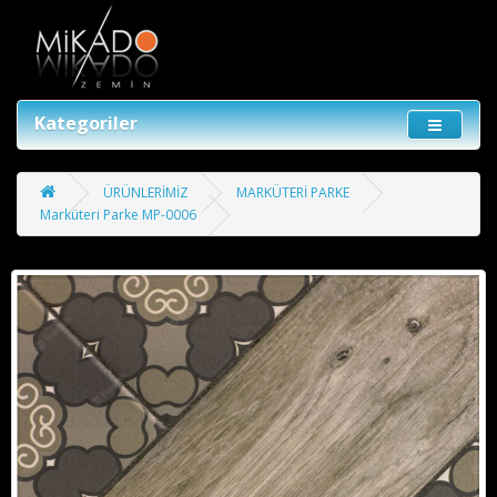
Kategoriler
ÜRÜNLERİMİZ
MARKÜTERİ PARKE
Marküteri Parke MP-0006