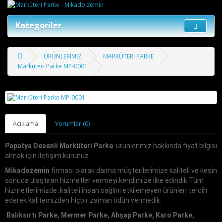
Kategoriler
ÜRÜNLERİMİZ
MARKÜTERİ PARKE
Marküteri Parke MP-0001
Açıklama
Yorumlar (0)
Papatya Desenli Marküteri Parke
ürünlerimiz hakkında fiyat bilgisi
almak için İletişim kurunuz
Mikadozemin
firması olarak daima müşterilerimize kaliteli ve kesin
sonuca ulaştıran hizmetler vermeyi kendimize ilke edindik.Tüm
hizmetlerimizde ,kaliteli insan sağlını etkilemeyen ürünleri tercih
ederek kalitemizden hiçbir zaman ödün vermedik.
Balıksırtı Parke, Mermer Parke, Ahşap Parke, Karo Parke,